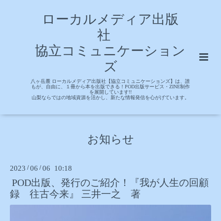
ローカルメディア出版
社
協立コミュニケーション
ズ
八ヶ岳麓 ローカルメディア出版社【協立コミュニケーションズ】は、誰
もが、自由に、１冊から本を出版できる！POD出版サービス・ZINE制作
を展開しています!!
山梨ならではの地域資源を活かし、新たな情報発信を心がげています。
お知らせ
2023
/
06
/
06 10:18
POD出版、発行のご紹介！『我が人生の回顧
録 往古今来』 三井一之 著