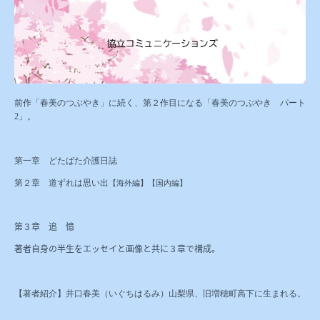
前作「春美のつぶやき」に続く、第２作目になる「春美のつぶやき パート
2」。
第一章 どたばた介護日誌
第２章 道ずれは思い出
【海外編】
【国内編】
第３章 追 憶
著者自身の半生をエッセイと画像と共に３章で構成。
【著者紹介】井口春美（いぐちはるみ）山梨県、旧増穂町高下に生まれる。