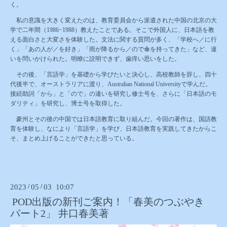
く。
私の意識を大きく変えたのは、教育委員会から派遣された中国の北京の大
学で二年間（
1986
−
1988
）教えたことである。そこで外国人に、日本語を教
える面白さと大変さを体験した。文法に関する質問が多く、「学校へ／に行
く」「あの人が／を好き」「雨が降るから／ので傘を持ってきた」など、違
いを問いかけられた。明瞭に説明できず、歯痒い思いをした。
その後、「言語学」を基礎から学びたいと決心し、高校教師を辞し、四十
代後半で、オーストラリアに渡り、
Australian National University
で学んだ。
接続助詞「から」と「ので」の違いを研究し修士号を、さらに「日本語のモ
ダリティ」を研究し、博士号を取得した。
豪州とその後の中国では日本語教育に取り組んだ。今回の著作は、国語教
育を体験し、なにより「言語学」を学び、日本語教育を実践してきたからこ
そ、まとめ上げることができたと思っている。
2023
/
05
/
03 10:07
POD出版の新刊ご案内！「春美のつぶやき
パート2」 井口春美著