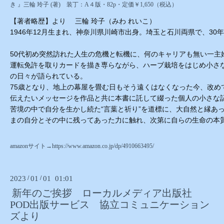
き 』三輪 玲子 (著) 装丁：A４版・82p・定価￥1,650（税込）
【著者略歴】より 三輪 玲子（みわ れいこ）
1946年12月生まれ、神奈川県川崎市出身。埼玉と石川両県で、3
50代初め突然訪れた人生の危機と転機に、何のキャリアも無い一主
運転免許を取りカードを描き専らながら、ハーブ栽培をはじめ小さな
の日々が語られている。
75歳となり、地上の幕屋を畳む日もそう遠くはなくなった今、改め
伝えたいメッセージを作品と共に本書に託して綴った個人の小さな
苦境の中で自分を生かし続た“言葉と祈り”を道標に、大自然と縁あ
まの自分とその中に残ってあった力に触れ、次第に自らの生命の本
amazonサイト→https://www.amazon.co.jp/dp/4910663495/
2023
/
01
/
01 01:01
新年のご挨拶 ローカルメディア出版社
POD出版サービス 協立コミュニケーション
ズより