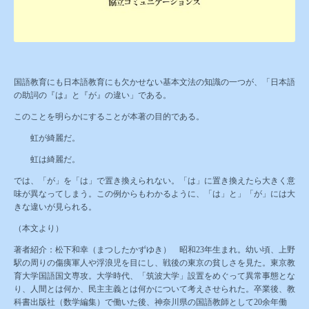
国語教育にも日本語教育にも欠かせない基本文法の知識の一つが、「日本語
の助詞の『は』と『が』の違い」である。
このことを明らかにすることが本著の目的である。
虹が綺麗だ。
虹は綺麗だ。
では、「が」を「は」で置き換えられない。「は」に置き換えたら大きく意
味が異なってしまう。この例からもわかるように、「は」と」「が」には大
きな違いが見られる。
（本文より）
著者紹介：松下和幸（まつしたかずゆき）
昭和
23
年生まれ。幼い頃、上野
駅の周りの傷痍軍人や浮浪児を目にし、戦後の東京の貧しさを見た。東京教
育大学国語国文専攻。大学時代、「筑波大学」設置をめぐって異常事態とな
り、人間とは何か、民主主義とは何かについて考えさせられた。卒業後、教
科書出版社（数学編集）で働いた後、神奈川県の国語教師として
20
余年働