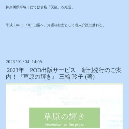
神奈川県平塚市にて飲食店「天龍」を経営。
平成
2
年（
1990
）山梨へ。介護福祉士として老人介護に携わる。
2023
/
01
/
04 14:05
2023年 POD出版サービス 新刊発行のご案
内！『草原の輝き』 三輪 玲子 (著)