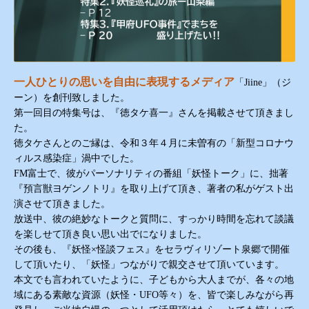
一人ひとりの思いを
自由に表現するメディア
「
Jiine
」（ジ
ーン）を創刊致しました。
第一回目の特集号は、
『
徳タケ喜一
』
さんを掲載させて頂きまし
た。
徳タケさんとのご縁は、令和３年４月に未曽有の「新型コロナウ
ィルス感染症」渦中でした。
FM
富士で、彼がパーソナリティの番組「妖怪トーク」に、拙著
『
預言獣ヨゲンノトリ
』
を取り上げて頂き、著者の私がゲスト出
演させて頂きました。
放送中、彼の絶妙なトークと質問に、すっかり時間を忘れて談議
を楽しせて頂き良い思い出でになりました。
その後も、
『
妖怪
×
怪談フェス
』
をセラヴィリゾート泉郷で開催
して頂いたり、「妖怪」つながりで親交させて頂いています。
本文でも言われていたように、子どもから大人までが、各々の地
域にある素敵な資源（妖怪・
UFO
等々）を、皆で楽しみながら再