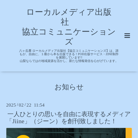
ローカルメディア出版
社
協立コミュニケーション
ズ
八ヶ岳麓 ローカルメディア出版社【協立コミュニケーションズ】は、誰
もが、自由に、１冊から本を出版できる！POD出版サービス・ZINE制作
を展開しています!!
山梨ならではの地域資源を活かし、新たな情報発信を心がげています。
お知らせ
2025
/
02
/
22 11:54
一人ひとりの思いを自由に表現するメディア
「Jiine」（ジーン）を創刊致しました！