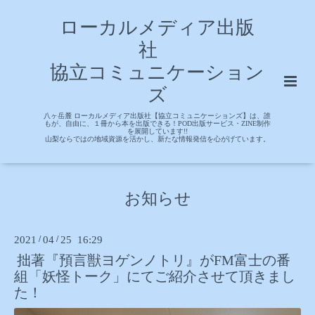
ローカルメディア出版
社
協立コミュニケーション
ズ
八ヶ岳麓 ローカルメディア出版社【協立コミュニケーションズ】は、誰
もが、自由に、１冊から本を出版できる！POD出版サービス・ZINE制作
を展開しています!!
山梨ならではの地域資源を活かし、新たな情報発信を心がげています。
お知らせ
2021
/
04
/
25 16:29
拙著『預言獣ヨゲンノトリ』がFM富士の番
組「妖怪トーク」にてご紹介させて頂きまし
た！