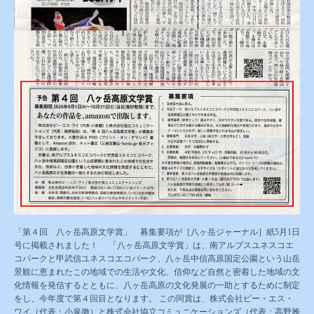
「第４回 八ヶ岳高原文学賞」 募集要項が［八ヶ岳ジャーナル］紙5月1日
号に掲載されました！ 「八ヶ岳高原文学賞」は、南アルプスユネスコエ
コパークと甲武信ユネスコエコパーク、八ヶ岳中信高原国定公園という山岳
景観に恵まれたこの地域での生活や文化、信仰など自然と密着した地域の文
化情報を発信するとともに、八ヶ岳高原の文化発展の一助とするために制定
をし、今年度で第４回目となります。 この同賞は、株式会社ピー・エス・
ワイ（代表：小泉徹）と株式会社協立コミュニケーションズ（代表：高野雅