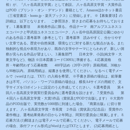
裕）が、『八ヶ岳高原文学賞』として創設。 八ヶ岳高原文学賞・大賞作品
はPOD（プリント・オン・デマンド）書籍として、Amazonほかネット書店
（三省堂書店・honto.jp・楽天ブックス）に登録します。 ※【募集要項】の
詳細は、以下となります。 ご参照頂き、皆さまの応募をお待ちしておりま
す。 1.募集要項 未発表作品に限る。 作品テーマ 南アルプスユネスコ
エコパークと甲武信ユネスコエコパーク、八ヶ岳中信高原国定公園にゆかり
のある作品 2.選考基準（参考として） 選考基準 読みやすく、分かりやす
い文章である。歴史や自然保護、環境などに対する新たな観点がある。また
独創的な視点や表現力があり、既存の文学やテーマにとらわれず、新しい洞
察が見られる作品が望ましい。 3.募集部門 日本文学、小説(純文学・大
衆文学など)、物語 ※日本図書コードC0093に準拠する。 4.応募資格 住
所・年齢問わず 5.応募枚数 400字詰め（20字×20字）原稿用紙、30枚か
ら90枚以内。 原稿用紙は、縦書きを使用してください。 なるべく電子メー
ルで（wordまたは、TXT）の入稿を希望。 ※手書き原稿の場合は、鉛筆書
きは不可。パソコン・ワープロ原稿の場合は、横長A4サイズの用紙で、文
字サイズを13ポイントに設定のうえ作成してください。 6.選考委員 第４
回八ヶ岳高原文学賞実行委員会内に選考委員を設けます。 7.受賞作品 第
４回八ヶ岳高原文学賞・大賞1作品（賞状及びPODで出版します） ※大賞作
品のPOD出版で、実売数が1000部に到達した場合、『商業出版』に切り替
えます。 八ヶ岳高原文学賞・市長賞 ２作品（賞状及び記念品） 受賞作の
著作権は、選考結果発表の日から２年間は、同実行委員会に帰属します。 8.
応募方法 (1)郵送または電子メールで応募してください。 電子メールで応募
の場合、添付ファイル形式はWordまたはTXTとします。 (2)応募用紙とし