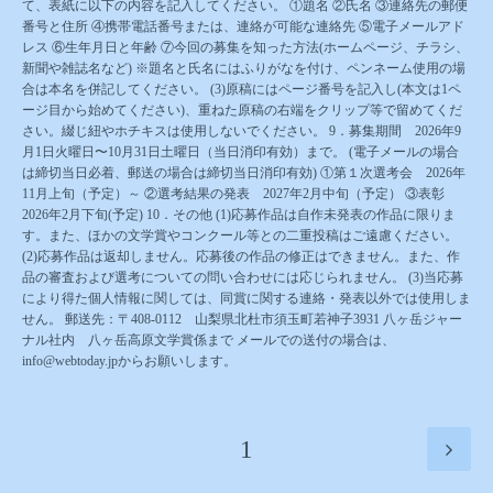
て、表紙に以下の内容を記入してください。 ①題名 ②氏名 ③連絡先の郵便
番号と住所 ④携帯電話番号または、連絡が可能な連絡先 ⑤電子メールアド
レス ⑥生年月日と年齢 ⑦今回の募集を知った方法(ホームページ、チラシ、
新聞や雑誌名など) ※題名と氏名にはふりがなを付け、ペンネーム使用の場
合は本名を併記してください。 (3)原稿にはページ番号を記入し(本文は1ペ
ージ目から始めてください)、重ねた原稿の右端をクリップ等で留めてくだ
さい。綴じ紐やホチキスは使用しないでください。 9．募集期間 2026年9
月1日火曜日〜10月31日土曜日（当日消印有効）まで。 (電子メールの場合
は締切当日必着、郵送の場合は締切当日消印有効) ①第１次選考会 2026年
11月上旬（予定）～ ②選考結果の発表 2027年2月中旬（予定） ③表彰
2026年2月下旬(予定) 10．その他 (1)応募作品は自作未発表の作品に限りま
す。また、ほかの文学賞やコンクール等との二重投稿はご遠慮ください。
(2)応募作品は返却しません。応募後の作品の修正はできません。また、作
品の審査および選考についての問い合わせには応じられません。 (3)当応募
により得た個人情報に関しては、同賞に関する連絡・発表以外では使用しま
せん。 郵送先：〒408-0112 山梨県北杜市須玉町若神子3931 八ヶ岳ジャー
ナル社内 八ヶ岳高原文学賞係まで メールでの送付の場合は、
info@webtoday.jpからお願いします。
1