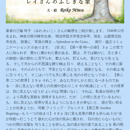
著者の三輪 玲子 （みわ れいこ）さんの略歴をご紹介致します。 1946年12月
生まれ。神奈川県川崎市出身。 明治学院大学英文科卒。現在、山梨県北杜
市在住。 前著に「草原の輝き ―Splendour in the Grass」 発行：協立コミュ
ニケーションズ があります。 ［目 次］ 【第一章 時への扉】 ３ｐ この世で
人に知られず、豊かに播かれた愛がある。 愛は、天では確かに、主と多く
の御使い達の群れ に見守られ、数えられ、貯えられ、喜びとなり光 とな
る。 そして天からの不思議な贈り物は 日々、絶えることなく、その者に届
けられ、 その人のうちで、平安となり 涙となり、感謝となる。 その者は 地
に立つ そして、そこはいつでも天に通じる 光の小径となってゆく。 【第ニ
章 二つの世界】２９ｐ それこそ、あなた方がしかと信じるべきものであ
る･･･ 目に見えない世界との共感や交わりこそ 今の私達にとって、その世界
は、目に見えないほうが よいのは 間違いない。 それは、私達が信仰と呼
ぶ、より高度な直観を 啓発するものだ。だが、この世に生きているものに
も、 目に見えない世界が見えるようになるときが来ないと、 誰が言い切る
ことが出来ようか。 司教 フィリップ・ブルックス 【第三章 Another
Begining―もう一つの始まり】４９ｐ 汝に富も名誉の輝きも祈らぬ だが 汝
が何処へ行こうとて 疲れた心が汝の笑みに癒され、 日の当たらないものに
つかの間の太陽を 与うることを祈らん 汝の道が光の道であることを 夜の闇
を行く 天使の歩みのように イギリス・アプウォルサムの教会堂の壁に書か