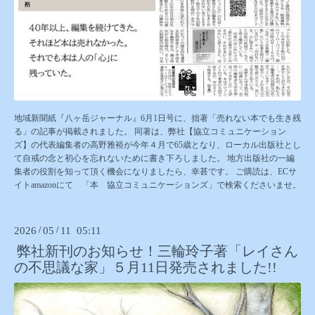
地域新聞紙『八ヶ岳ジャーナル』6月1日号に、拙著「売れない本でも生き残
る」の記事が掲載されました。 同著は、弊社【協立コミュニケーション
ズ】の代表編集者の高野雅裕が今年４月で65歳となり、ローカル出版社とし
て自戒の念と初心を忘れないために書き下ろしました。 地方出版社の一編
集者の役割を知って頂く機会になりましたら、幸甚です。 ご購読は、ECサ
イトamazonにて 「本 協立コミュニケーションズ」で検索くださいませ。
2026
/
05
/
11 05:11
弊社新刊のお知らせ！三輪玲子著「レイさん
の不思議な家」５月11日発売されました!!