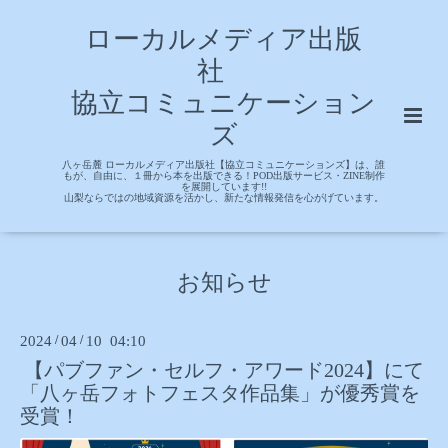
ローカルメディア出版
社
協立コミュニケーション
ズ
八ヶ岳麓 ローカルメディア出版社【協立コミュニケーションズ】は、誰
もが、自由に、１冊から本を出版できる！POD出版サービス・ZINE制作
を展開しています!!
山梨ならではの地域資源を活かし、新たな情報発信を心がげています。
お知らせ
2024
/
04
/
10 04:10
【パブファン・セルフ・アワード2024】にて
「八ヶ岳フォトフェスタ作品集」が優秀賞を
受賞！