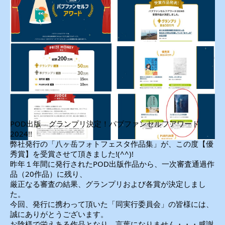
POD出版 グランプリ決定！パブファンセルフアワード
2024!!
弊社発行の「八ヶ岳フォトフェスタ作品集」が、この度【優
秀賞】を受賞させて頂きました!(^^)!
昨年１年間に発行されたPOD出版作品から、一次審査通過作
品（20作品）に残り、
厳正なる審査の結果、グランプリおよび各賞が決定しまし
た。
今回、発行に携わって頂いた「同実行委員会」の皆様には、
誠にありがとうございます。
お陰様で栄えある作品となり、言葉になりません・・・感謝