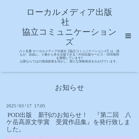
ローカルメディア出版
社
協立コミュニケーション
ズ
八ヶ岳麓 ローカルメディア出版社【協立コミュニケーションズ】は、誰
もが、自由に、１冊から本を出版できる！POD出版サービス・ZINE制作
を展開しています!!
山梨ならではの地域資源を活かし、新たな情報発信を心がげています。
お知らせ
2025
/
03
/
17 17:05
POD出版 新刊のお知らせ！ 『第二回 八
ケ岳高原文学賞 受賞作品集』を発行致しま
した。