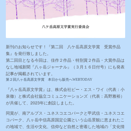
新刊のお知らせです！『第二回 八ケ岳高原文学賞 受賞作品
集』を発行致しました。
第二回目となる今回は、佳作２作品・特別賞２作品・大賞作品は
なし地域新聞『八ヶ岳ジャーナル』（３月１６日付号）にも発表
記事が掲載されています。
第２回八ヶ岳高原文学賞 本日から販売へWEBTODAY
『八ヶ岳高原文学賞』は、
株式会社ピー・エス・ワイ（代表：小
泉徹）と株式会社協立コミュニケーションズ（代表：高野雅裕）
が共催して、2023年に創設しました。
同賞が、南アルプス・ユネスコエコパークと甲武信・ユネスコエ
コパーク、八ヶ岳中信高原国定公園という山岳景観に恵まれたこ
の地域で、生活や文化、信仰など自然と密着した地域の「文化情