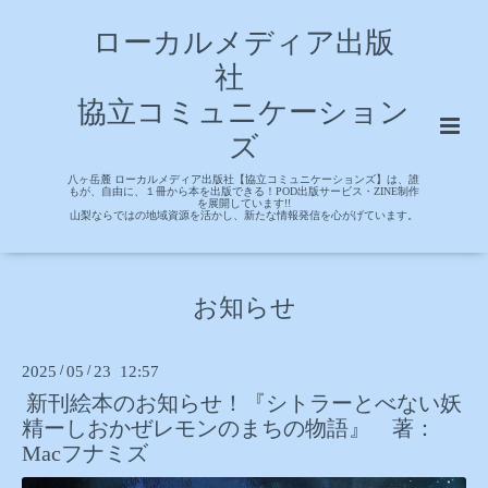
ローカルメディア出版
社
協立コミュニケーション
ズ
八ヶ岳麓 ローカルメディア出版社【協立コミュニケーションズ】は、誰
もが、自由に、１冊から本を出版できる！POD出版サービス・ZINE制作
を展開しています!!
山梨ならではの地域資源を活かし、新たな情報発信を心がげています。
お知らせ
2025
/
05
/
23 12:57
新刊絵本のお知らせ！『シトラーとべない妖
精ーしおかぜレモンのまちの物語』 著：
Macフナミズ