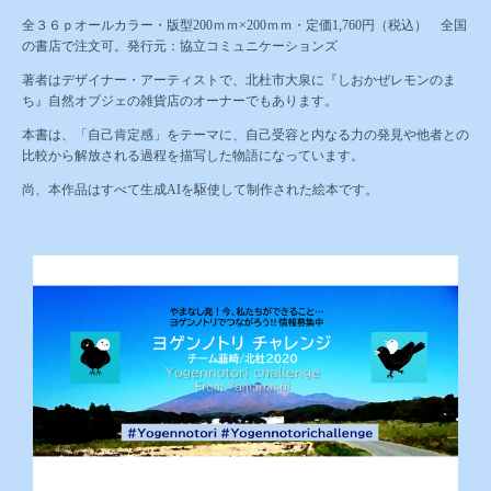
全３６ｐオールカラー・版型200ｍｍ×200ｍｍ・定価1,760円（税込） 全国
の書店で注文可。発行元：協立コミュニケーションズ
著者はデザイナー・アーティストで、北杜市大泉に『
しおかぜレモンのま
ち』自然オブジェの雑貨店のオーナーでもあります。
本書は、「自己肯定感」をテーマに、自己受容と内なる力の発見や他者との
比較から解放される過程を描写した物語になっています。
尚、本作品はすべて生成AIを駆使して制作された絵本です。