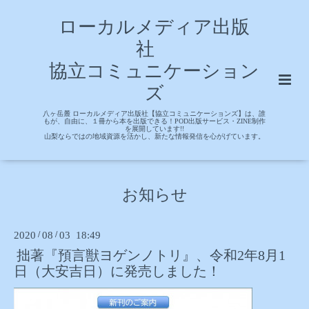
ローカルメディア出版
社
協立コミュニケーション
ズ
八ヶ岳麓 ローカルメディア出版社【協立コミュニケーションズ】は、誰
もが、自由に、１冊から本を出版できる！POD出版サービス・ZINE制作
を展開しています!!
山梨ならではの地域資源を活かし、新たな情報発信を心がげています。
お知らせ
2020
/
08
/
03 18:49
拙著『預言獣ヨゲンノトリ』、令和2年8月1
日（大安吉日）に発売しました！